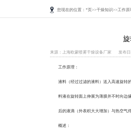
您现在的位置：
*页
>>
干燥知识
>>
工作原
旋
来源：
上海欧蒙喷雾干燥设备厂家
发布日期
工作原理：
液料（经过过滤的液料）送入高速旋转
料液在旋转面上伸展为薄膜并不时向边
后的液滴（外表积大大增加）与热空气停
概述：